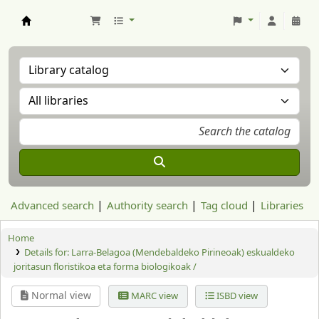
Aranzadi Zientzia Elkartea Liburutegia
Advanced search
Authority search
Tag cloud
Libraries
Home
Details for:
Larra-Belagoa (Mendebaldeko Pirineoak) eskualdeko
joritasun floristikoa eta forma biologikoak /
Normal view
MARC view
ISBD view