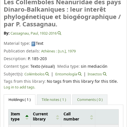
Les Collemboles Neanuridae des pays
Dinaro-Balkaniques : leur interêt
phylogénetique et biogéographique /
par P. Cassagnau.
By:
Cassagnau, Paul
, 1932-2016
Material type:
Text
Publication details:
Athènes :
[s.n.],
1979
Description:
P. 185-203
Content type:
Texto (visual)
Media type:
sin mediación
Subject(s):
Colémbolos
Entomología
Insectos
Tags from this library:
No tags from this library for this title.
Log in to add tags.
Holdings
( 1 )
Title notes ( 1 )
Comments ( 0 )
Item
Current
Call
type
library
number