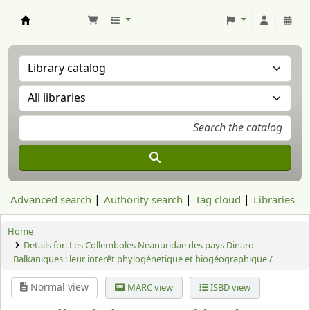
Aranzadi Zientzia Elkartea Liburutegia
Advanced search
Authority search
Tag cloud
Libraries
Home
Details for:
Les Collemboles Neanuridae des pays Dinaro-
Balkaniques : leur interêt phylogénetique et biogéographique /
Normal view
MARC view
ISBD view