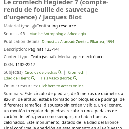
Le cromlech Hegieder 7 (compte-
rendu de fouille de sauvetage
d'urgence) /
Jacques Blot
Material type:
Continuing resource
Series:
. 46
|
Munibe Antropologia-Arkeologia
Publication details:
Donostia :
Aranzadi Zientzia Elkartea,
1994
Description:
Páginas 133-141
Content type:
Texto (visual)
Media type:
electrónico
ISSN:
1132-2217
Subject(s):
Círculos de piedras
Cromlech
Edad del Hierro
País Vasco (Norte)
Online resources:
Click here to access online
Summary:
Este círculo de piedras, de 5 metros de diámetro, a
820 m. de altitud, estaba formado por bloques de pudinga, de
diferentes tamaños, dispuesto sin orden visible. En el centro,
un montón irregular de piedras recubría unos pedazos de
carbón de leña, pero como siempre, no había huesos
calcinados. Este monumento, datado de la Edad del Bronce
Final confirma la aparición en este momento en el País Vasco,