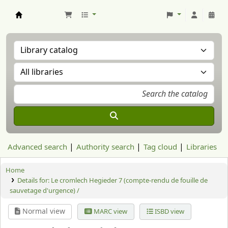
Aranzadi Zientzia Elkartea Liburutegia
Advanced search
Authority search
Tag cloud
Libraries
Home
Details for:
Le cromlech Hegieder 7 (compte-rendu de fouille de
sauvetage d'urgence) /
Normal view
MARC view
ISBD view