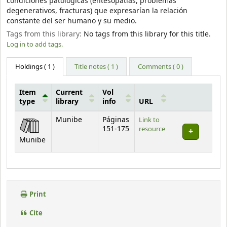
condiciones patológicas (entesopatías, problemas
degenerativos, fracturas) que expresarían la relación
constante del ser humano y su medio.
Tags from this library:
No tags from this library for this title.
Log in to add tags.
Holdings
( 1 )
Title notes ( 1 )
Comments ( 0 )
Item
Current
Vol
type
library
info
URL
Holdings
Munibe
Páginas
Link to
151-175
resource
Munibe
Print
Cite