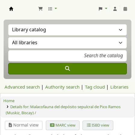
Aranzadi Zientzia Elkartea Liburutegia
Advanced search
Authority search
Tag cloud
Libraries
Home
Details for:
Malacofauna del depósito sepulcral de Pico Ramos
(Muskiz, Biscay) /
Normal view
MARC view
ISBD view