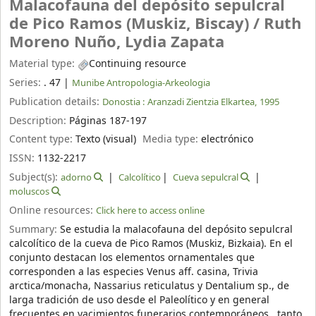
Malacofauna del depósito sepulcral
de Pico Ramos (Muskiz, Biscay) /
Ruth
Moreno Nuño, Lydia Zapata
Material type:
Continuing resource
Series:
. 47
|
Munibe Antropologia-Arkeologia
Publication details:
Donostia :
Aranzadi Zientzia Elkartea,
1995
Description:
Páginas 187-197
Content type:
Texto (visual)
Media type:
electrónico
ISSN:
1132-2217
Subject(s):
adorno
Calcolítico
Cueva sepulcral
moluscos
Online resources:
Click here to access online
Summary:
Se estudia la malacofauna del depósito sepulcral
calcolítico de la cueva de Pico Ramos (Muskiz, Bizkaia). En el
conjunto destacan los elementos ornamentales que
corresponden a las especies Venus aff. casina, Trivia
arctica/monacha, Nassarius reticulatus y Dentalium sp., de
larga tradición de uso desde el Paleolítico y en general
frecuentes en yacimientos funerarios contemporáneos tanto