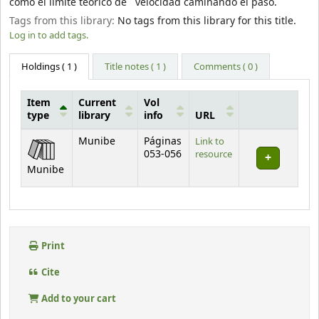
como el límite teórico de velocidad caminando el paso.
Tags from this library:
No tags from this library for this title.
Log in to add tags.
Holdings
( 1 )
Title notes ( 1 )
Comments ( 0 )
Item
Current
Vol
type
library
info
URL
Holdings
Munibe
Páginas
Link to
053-056
resource
Munibe
Print
Cite
Add to your cart