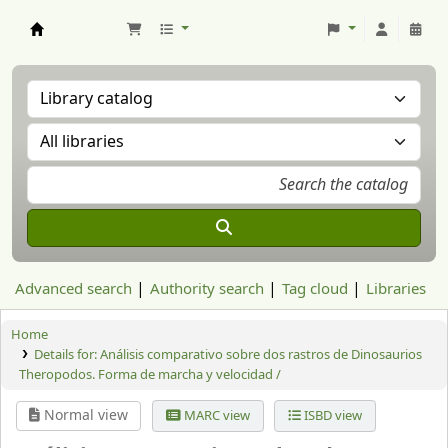
Aranzadi Zientzia Elkartea Liburutegia
Advanced search
Authority search
Tag cloud
Libraries
Home
Details for:
Análisis comparativo sobre dos rastros de Dinosaurios
Theropodos. Forma de marcha y velocidad /
Normal view
MARC view
ISBD view