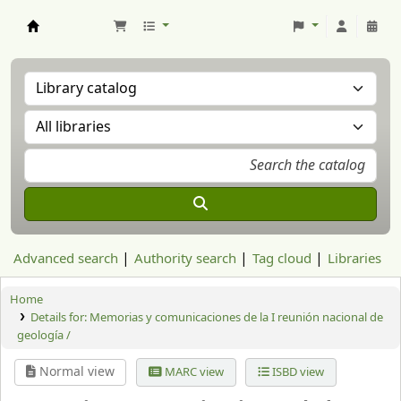
Aranzadi Zientzia Elkartea Liburutegia
Advanced search
Authority search
Tag cloud
Libraries
Home
Details for:
Memorias y comunicaciones de la I reunión nacional de
geología /
Normal view
MARC view
ISBD view