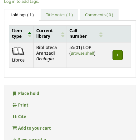
Log in to add tags.
Holdings
( 1 )
Title notes ( 1 )
Comments ( 0 )
Item
Current
Call
type
library
number
Holdings
Biblioteca
55(01) LOP
(Opens below)
Aranzadi
(
Browse shelf
)
Geología
Libros
Place hold
Print
Cite
Add to your cart
Save record