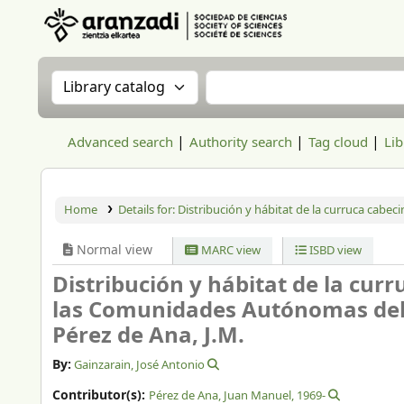
Aranzadi Zientzia Elkartea Liburutegia
Search the catalog by:
Search the catalog
Advanced search
Authority search
Tag cloud
Lib
Home
Details for:
Distribución y hábitat de la curruca cabe
Normal view
MARC view
ISBD view
Distribución y hábitat de la cur
las Comunidades Autónomas del 
Pérez de Ana, J.M.
By:
Gainzarain, José Antonio
Contributor(s):
Pérez de Ana, Juan Manuel
, 1969-