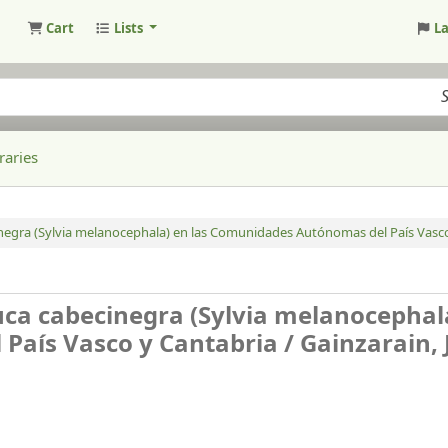
Cart
Lists
L
raries
cinegra (Sylvia melanocephala) en las Comunidades Autónomas del País Vasco
ruca cabecinegra (Sylvia melanocephal
País Vasco y Cantabria /
Gainzarain, J