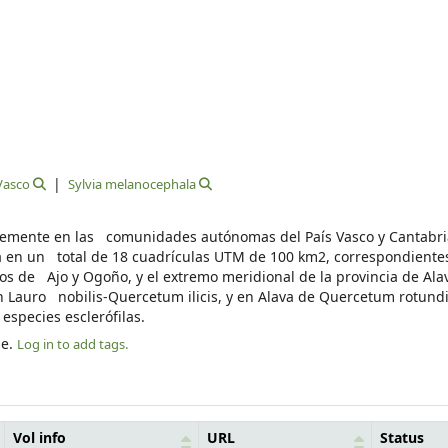
Vasco
Sylvia melanocephala
ntemente en las comunidades autónomas del País Vasco y Cantabri
ada en un total de 18 cuadrículas UTM de 100 km2, correspondient
abos de Ajo y Ogoño, y el extremo meridional de la provincia de Al
n Lauro nobilis-Quercetum ilicis, y en Alava de Quercetum rotundi
species esclerófilas.
le.
Log in to add tags.
Vol info
URL
Status