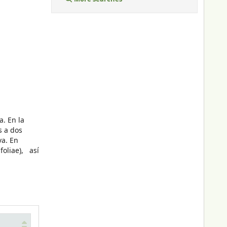
a. En la
es a dos
ava. En
foliae), así