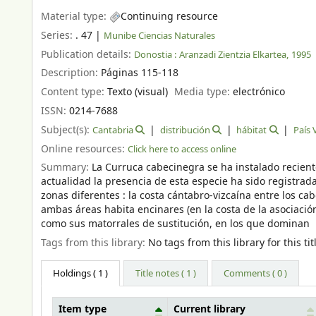
Material type:
Continuing resource
Series:
. 47
|
Munibe Ciencias Naturales
Publication details:
Donostia :
Aranzadi Zientzia Elkartea,
1995
Description:
Páginas 115-118
Content type:
Texto (visual)
Media type:
electrónico
ISSN:
0214-7688
Subject(s):
Cantabria
distribución
hábitat
País 
Online resources:
Click here to access online
Summary:
La Curruca cabecinegra se ha instalado recie
actualidad la presencia de esta especie ha sido registr
zonas diferentes : la costa cántabro-vizcaína entre los c
ambas áreas habita encinares (en la costa de la asociació
como sus matorrales de sustitución, en los que dominan e
Tags from this library:
No tags from this library for this tit
Holdings
( 1 )
Title notes ( 1 )
Comments ( 0 )
Item type
Current library