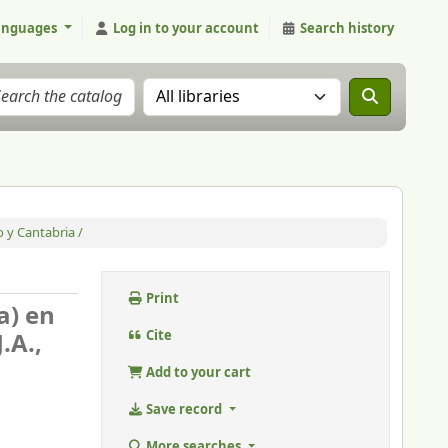
anguages
Log in to your account
Search history
Search the catalog in:
 y Cantabria /
Print
a) en
.A.,
Cite
Add to your cart
Save record
More searches