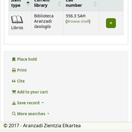
Item
Current
Call
type
library
number
Holdings
Biblioteca
556.3 SAH
(Opens below)
Aranzadi
(
Browse shelf
)
Geología
Libros
Place hold
Print
Cite
Add to your cart
Save record
More searches
© 2017 - Aranzadi Zientzia Elkartea