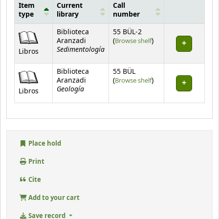
Item
Current
Call
type
library
number
Holdings
Biblioteca
55 BÜL-2
(Opens below)
Aranzadi
(
Browse shelf
)
Sedimentología
Libros
Biblioteca
55 BÜL
(Opens below)
Aranzadi
(
Browse shelf
)
Geología
Libros
Place hold
Print
Cite
Add to your cart
Save record