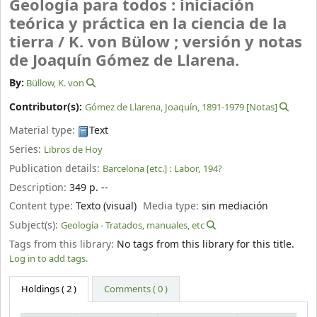
Geología para todos : iniciación
teórica y práctica en la ciencia de la
tierra /
K. von Bülow ; versión y notas
de Joaquín Gómez de Llarena.
By:
Büllow, K. von
Contributor(s):
Gómez de Llarena, Joaquín
, 1891-1979
[Notas]
Material type:
Text
Series:
Libros de Hoy
Publication details:
Barcelona [etc.] :
Labor,
194?
Description:
349 p. --
Content type:
Texto (visual)
Media type:
sin mediación
Subject(s):
Geología - Tratados, manuales, etc
Tags from this library:
No tags from this library for this title.
Log in to add tags.
Holdings
( 2 )
Comments ( 0 )