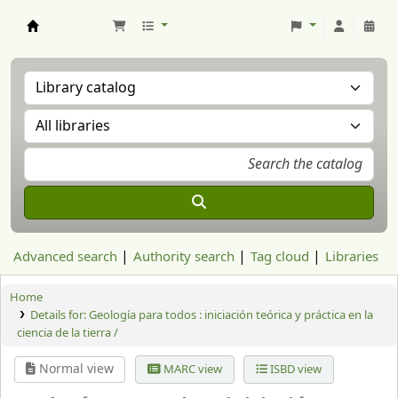
Aranzadi Zientzia Elkartea Liburutegia
Advanced search
Authority search
Tag cloud
Libraries
Home
Details for:
Geología para todos :
iniciación teórica y práctica en la
ciencia de la tierra /
Normal view
MARC view
ISBD view