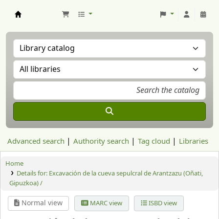
Aranzadi Zientzia Elkartea Liburutegia
Advanced search
Authority search
Tag cloud
Libraries
Home
Details for:
Excavación de la cueva sepulcral de Arantzazu (Oñati,
Gipuzkoa) /
Normal view
MARC view
ISBD view