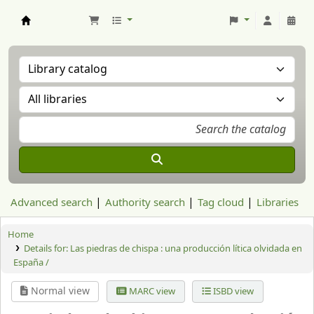
Aranzadi Zientzia Elkartea Liburutegia
Advanced search
Authority search
Tag cloud
Libraries
Home
Details for:
Las piedras de chispa : una producción lítica olvidada en
España /
Normal view
MARC view
ISBD view