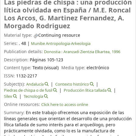
Las piedras de chispa : una producción
lítica olvidada en España /
M.E. Roncal
Los Arcos, G. Martinez Fernandez, A.
Morgado Rodriguez
Material type:
Continuing resource
Series:
. 48
|
Munibe Antropologia-Arkeologia
Publication details:
Donostia :
Aranzadi Zientzia Elkartea,
1996
Description:
Páginas 105-123
Content type:
Texto (visual)
Media type:
electrónico
ISSN:
1132-2217
Subject(s):
Andalucía
Contexto histórico
Piedras de chispa o de fusil
Producción lítica tallada
Sílex
Tecnología
Online resources:
Click here to access online
Summary:
En este trabajo ofrecemos una exposición de las
líneas generales que orientan el desarrollo de una producción
lítica tallada de sumo interés para el arqueólogo, pero
prácticamente olvidada, como lo es la manufactura de