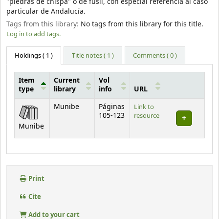
"piedras de chispa" o de fusil, con especial referencia al caso
particular de Andalucía.
Tags from this library:
No tags from this library for this title.
Log in to add tags.
Holdings
( 1 )
Title notes ( 1 )
Comments ( 0 )
Item
Current
Vol
type
library
info
URL
Holdings
Munibe
Páginas
Link to
105-123
resource
Munibe
Print
Cite
Add to your cart