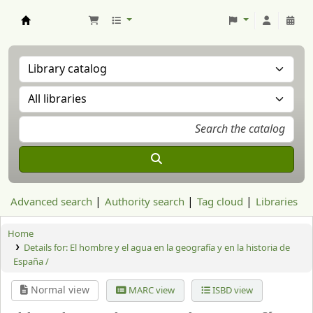
Aranzadi Zientzia Elkartea Liburutegia
Advanced search
Authority search
Tag cloud
Libraries
Home
Details for:
El hombre y el agua en la geografía y en la historia de
España /
Normal view
MARC view
ISBD view