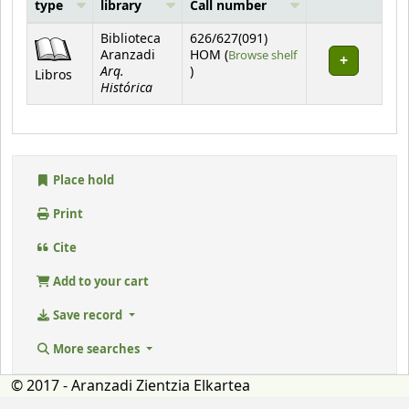
type
library
Call number
Holdings
Biblioteca
626/627(091)
Aranzadi
HOM (
Browse shelf
Arq.
(Opens below)
)
Libros
Histórica
Place hold
Print
Cite
Add to your cart
Save record
More searches
© 2017 - Aranzadi Zientzia Elkartea