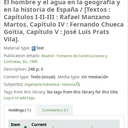
El hombre y el agua en la geografía y
en la historia de España /
[Textos :
Capítulos I-II-III : Rafael Manzano
Martos, Capítulo IV : Fernando Chueca
Goitia, Capítulo V : José Luis Prats
Vila].
Material type:
Text
Publication details:
Madrid :
Fomento de Construcciones y
Contratas,
D.L. 1995
Description:
248 p
;
il
Content type:
Texto (visual)
Media type:
sin mediación
Subject(s):
Ingeniería hidraúlica - Historia
Tags from this library:
No tags from this library for this title.
Log in to add tags.
Holdings
( 1 )
Comments ( 0 )
Item
Current