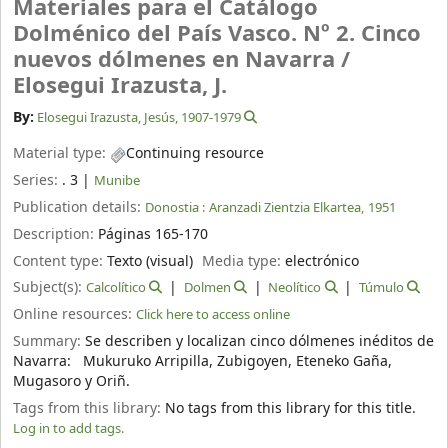
Materiales para el Catálogo
Dolménico del País Vasco. Nº 2. Cinco
nuevos dólmenes en Navarra /
Elosegui Irazusta, J.
By:
Elosegui Irazusta, Jesús
, 1907-1979
Material type:
Continuing resource
Series:
. 3
|
Munibe
Publication details:
Donostia :
Aranzadi Zientzia Elkartea,
1951
Description:
Páginas 165-170
Content type:
Texto (visual)
Media type:
electrónico
Subject(s):
Calcolítico
Dolmen
Neolítico
Túmulo
Online resources:
Click here to access online
Summary:
Se describen y localizan cinco dólmenes inéditos de
Navarra: Mukuruko Arripilla, Zubigoyen, Eteneko Gaña,
Mugasoro y Oriñ.
Tags from this library:
No tags from this library for this title.
Log in to add tags.