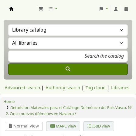
Aranzadi Zientzia Elkartea Liburutegia
Advanced search
Authority search
Tag cloud
Libraries
Home
Details for:
Materiales para el Catálogo Dolménico del País Vasco. Nº
2. Cinco nuevos dólmenes en Navarra /
Normal view
MARC view
ISBD view