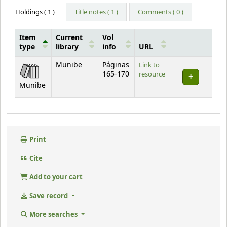
Holdings
( 1 )
Title notes ( 1 )
Comments ( 0 )
Item
Current
Vol
type
library
info
URL
Holdings
Munibe
Páginas
Link to
165-170
resource
Munibe
Print
Cite
Add to your cart
Save record
More searches