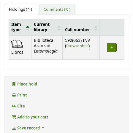
Holdings
( 1 )
Comments ( 0 )
Item
Current
type
library
Call number
Holdings
Biblioteca
592(063) INV
(Opens below)
Aranzadi
(
Browse shelf
)
Entomología
Libros
Place hold
Print
Cite
Add to your cart
Save record