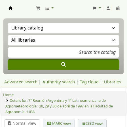
Aranzadi Zientzia Elkartea Liburutegia
Advanced search
Authority search
Tag cloud
Libraries
Home
Details for:
7ª Reunión Argentina y 1ª Latinoamericana de
Agrometeorología : 28, 29 y 30 de abril de 1997 en la Facultad de
Agronomía - UBA.
Normal view
MARC view
ISBD view