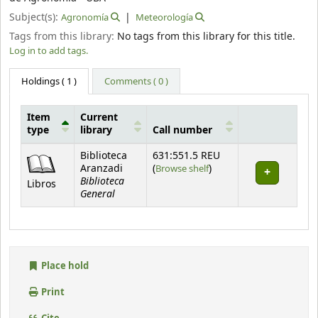
Subject(s):
Agronomía
Meteorología
Tags from this library:
No tags from this library for this title.
Log in to add tags.
Holdings
( 1 )
Comments ( 0 )
Item
Current
type
library
Call number
Holdings
Biblioteca
631:551.5 REU
(Opens below)
Aranzadi
(
Browse shelf
)
Biblioteca
Libros
General
Place hold
Print