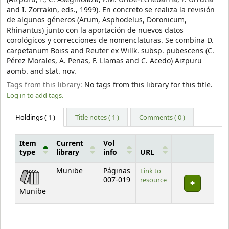
and I. Zorrakin, eds., 1999). En concreto se realiza la revisión
de algunos géneros (Arum, Asphodelus, Doronicum,
Rhinantus) junto con la aportación de nuevos datos
corológicos y correcciones de nomenclaturas. Se combina D.
carpetanum Boiss and Reuter ex Willk. subsp. pubescens (C.
Pérez Morales, A. Penas, F. Llamas and C. Acedo) Aizpuru
aomb. and stat. nov.
Tags from this library:
No tags from this library for this title.
Log in to add tags.
Holdings
( 1 )
Title notes ( 1 )
Comments ( 0 )
Item
Current
Vol
type
library
info
URL
Holdings
Munibe
Páginas
Link to
007-019
resource
Munibe