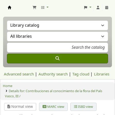
Aranzadi Zientzia Elkartea Liburutegia
Advanced search
Authority search
Tag cloud
Libraries
Home
Details for:
Contribuciones al conocimiento de la flora del País
Vasco, III /
Normal view
MARC view
ISBD view