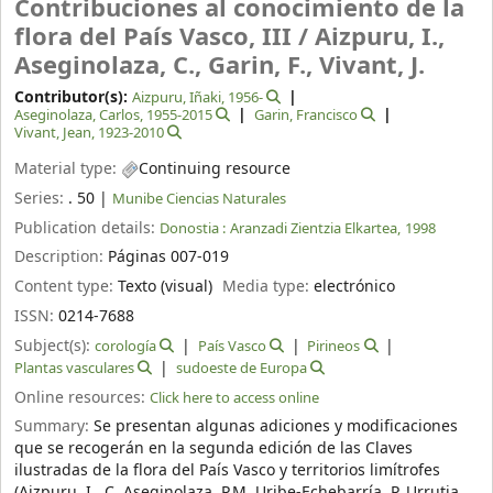
Contribuciones al conocimiento de la
flora del País Vasco, III /
Aizpuru, I.,
Aseginolaza, C., Garin, F., Vivant, J.
Contributor(s):
Aizpuru, Iñaki
, 1956-
Aseginolaza, Carlos
, 1955-2015
Garin, Francisco
Vivant, Jean
, 1923-2010
Material type:
Continuing resource
Series:
. 50
|
Munibe Ciencias Naturales
Publication details:
Donostia :
Aranzadi Zientzia Elkartea,
1998
Description:
Páginas 007-019
Content type:
Texto (visual)
Media type:
electrónico
ISSN:
0214-7688
Subject(s):
corología
País Vasco
Pirineos
Plantas vasculares
sudoeste de Europa
Online resources:
Click here to access online
Summary:
Se presentan algunas adiciones y modificaciones
que se recogerán en la segunda edición de las Claves
ilustradas de la flora del País Vasco y territorios limítrofes
(Aizpuru, I., C. Aseginolaza, P.M. Uribe-Echebarría, P. Urrutia