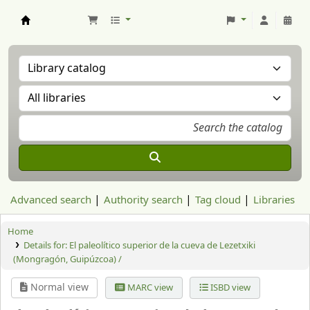
Aranzadi Zientzia Elkartea Liburutegia
Advanced search
Authority search
Tag cloud
Libraries
Home
Details for:
El paleolítico superior de la cueva de Lezetxiki
(Mongragón, Guipúzcoa) /
Normal view
MARC view
ISBD view