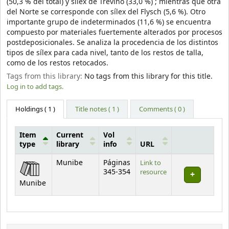
(50,3 % del total) y sílex de Treviño (33,0 %) ; mientras que otra
del Norte se corresponde con sílex del Flysch (5,6 %). Otro
importante grupo de indeterminados (11,6 %) se encuentra
compuesto por materiales fuertemente alterados por procesos
postdeposicionales. Se analiza la procedencia de los distintos
tipos de sílex para cada nivel, tanto de los restos de talla,
como de los restos retocados.
Tags from this library:
No tags from this library for this title.
Log in to add tags.
Holdings
( 1 )
Title notes ( 1 )
Comments ( 0 )
Item
Current
Vol
type
library
info
URL
Holdings
Munibe
Páginas
Link to
345-354
resource
Munibe