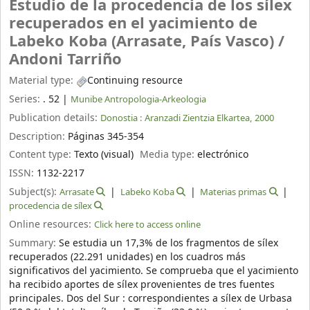
Estudio de la procedencia de los sílex
recuperados en el yacimiento de
Labeko Koba (Arrasate, País Vasco) /
Andoni Tarriño
Material type:
Continuing resource
Series:
. 52
|
Munibe Antropologia-Arkeologia
Publication details:
Donostia :
Aranzadi Zientzia Elkartea,
2000
Description:
Páginas 345-354
Content type:
Texto (visual)
Media type:
electrónico
ISSN:
1132-2217
Subject(s):
Arrasate
Labeko Koba
Materias primas
procedencia de sílex
Online resources:
Click here to access online
Summary:
Se estudia un 17,3% de los fragmentos de sílex
recuperados (22.291 unidades) en los cuadros más
significativos del yacimiento. Se comprueba que el yacimiento
ha recibido aportes de sílex provenientes de tres fuentes
principales. Dos del Sur : correspondientes a sílex de Urbasa