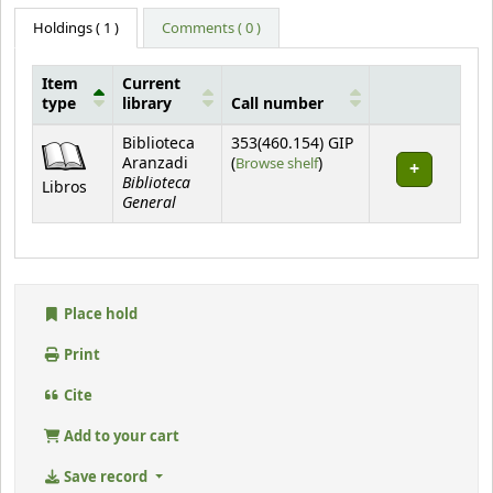
Holdings
( 1 )
Comments ( 0 )
Item
Current
type
library
Call number
Holdings
Biblioteca
353(460.154) GIP
(Opens below)
Aranzadi
(
Browse shelf
)
Biblioteca
Libros
General
Place hold
Print
Cite
Add to your cart
Save record