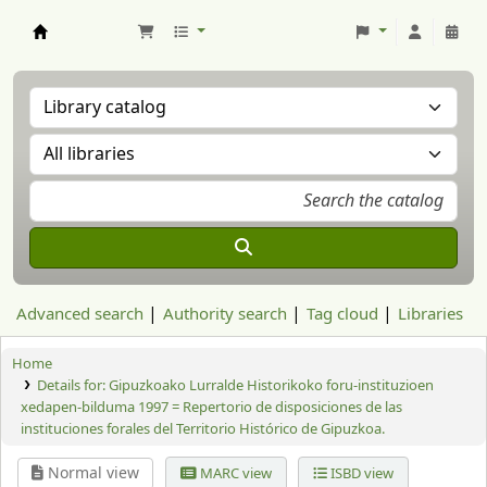
Aranzadi Zientzia Elkartea Liburutegia
Advanced search
Authority search
Tag cloud
Libraries
Home
Details for:
Gipuzkoako Lurralde Historikoko foru-instituzioen
xedapen-bilduma 1997 = Repertorio de disposiciones de las
instituciones forales del Territorio Histórico de Gipuzkoa.
Normal view
MARC view
ISBD view