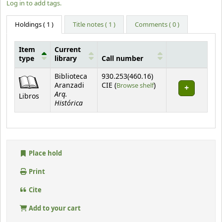
Log in to add tags.
Holdings
( 1 )
Title notes ( 1 )
Comments ( 0 )
Item
Current
type
library
Call number
Holdings
Biblioteca
930.253(460.16)
(Opens below)
Aranzadi
CIE (
Browse shelf
)
Arq.
Libros
Histórica
Place hold
Print
Cite
Add to your cart