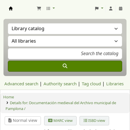
Aranzadi Zientzia Elkartea Liburutegia
Advanced search
Authority search
Tag cloud
Libraries
Home
Details for:
Documentación medieval del Archivo municipal de
Pamplona /
Normal view
MARC view
ISBD view