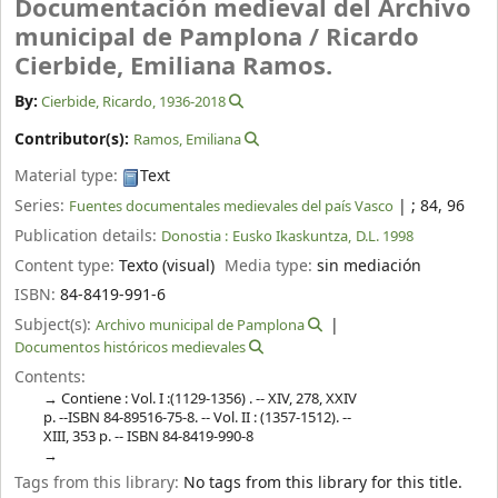
Documentación medieval del Archivo
municipal de Pamplona /
Ricardo
Cierbide, Emiliana Ramos.
By:
Cierbide, Ricardo
, 1936-2018
Contributor(s):
Ramos, Emiliana
Material type:
Text
Series:
|
; 84, 96
Fuentes documentales medievales del país Vasco
Publication details:
Donostia :
Eusko Ikaskuntza,
D.L. 1998
Content type:
Texto (visual)
Media type:
sin mediación
ISBN:
84-8419-991-6
Subject(s):
Archivo municipal de Pamplona
Documentos históricos medievales
Contents:
Contiene : Vol. I :(1129-1356) . -- XIV, 278, XXIV
p. --ISBN 84-89516-75-8. -- Vol. II : (1357-1512). --
XIII, 353 p. -- ISBN 84-8419-990-8
Tags from this library:
No tags from this library for this title.