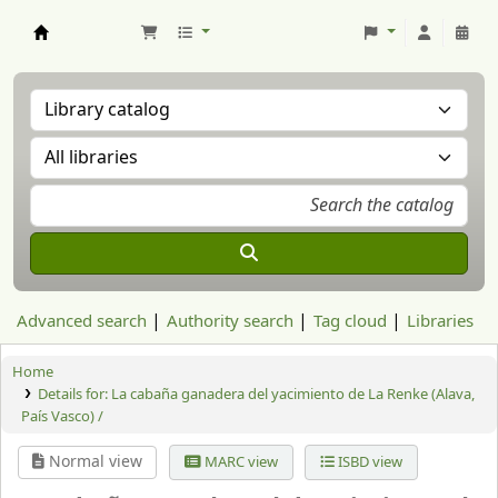
Aranzadi Zientzia Elkartea Liburutegia
Advanced search
Authority search
Tag cloud
Libraries
Home
Details for:
La cabaña ganadera del yacimiento de La Renke (Alava,
País Vasco) /
Normal view
MARC view
ISBD view