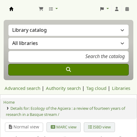
Aranzadi Zientzia Elkartea Liburutegia
Advanced search
Authority search
Tag cloud
Libraries
Home
Details for:
Ecology of the Agüera : a review of fourteen years of
research in a Basque stream /
Normal view
MARC view
ISBD view