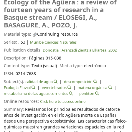
Ecology of the Agüera : a review of
fourteen years of research in a
Basque stream /
ELOSEGI, A.,
BASAGURE, A., POZO, J.
Material type:
Continuing resource
Series:
. 53
|
Munibe Ciencias Naturales
Publication details:
Donostia :
Aranzadi Zientzia Elkartea,
2002
Description:
Páginas 015-038
Content type:
Texto (visual)
Media type:
electrónico
ISSN:
0214-7688
Subject(s):
calidad de agua
descomposición
Ecología Fluvial
invertebrados
materia orgánica
metabolismo de las aguas corrientes
perifiton
Online resources:
Click here to access online
Summary:
Revisamos los principales resultados de catorce
años de investigación en el río Agüera (norte de España)
desde una perspectiva ecosistémica. Las caracteristicas físico-
químicas muestran grandes variaciones espaciales en la red