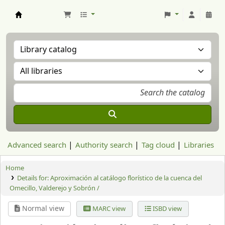
Aranzadi Zientzia Elkartea Liburutegia
Advanced search
Authority search
Tag cloud
Libraries
Home
Details for:
Aproximación al catálogo florístico de la cuenca del
Omecillo, Valderejo y Sobrón /
Normal view
MARC view
ISBD view