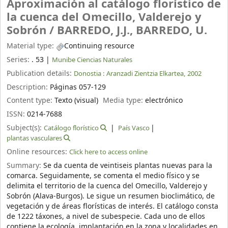
Aproximación al catálogo florístico de
la cuenca del Omecillo, Valderejo y
Sobrón /
BARREDO, J.J., BARREDO, U.
Material type:
Continuing resource
Series:
. 53
|
Munibe Ciencias Naturales
Publication details:
Donostia :
Aranzadi Zientzia Elkartea,
2002
Description:
Páginas 057-129
Content type:
Texto (visual)
Media type:
electrónico
ISSN:
0214-7688
Subject(s):
Catálogo florístico
País Vasco
plantas vasculares
Online resources:
Click here to access online
Summary:
Se da cuenta de veintiseis plantas nuevas para la
comarca. Seguidamente, se comenta el medio físico y se
delimita el territorio de la cuenca del Omecillo, Valderejo y
Sobrón (Alava-Burgos). Le sigue un resumen bioclimático, de
vegetación y de áreas florísticas de interés. El catálogo consta
de 1222 táxones, a nivel de subespecie. Cada uno de ellos
contiene la ecología, implantación en la zona y localidades en