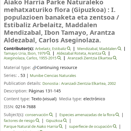
Aiako Harria Parke Naturaleko
mehatxaturiko flora (Gipuzkoa) : I.
populazioen banaketa eta zentsoa /
Estibaliz Arbelaitz, Maddalen
Mendizabal, Ibon Tamayo, Arantza
Aldezabal, Carlos Aseginolaza.
Contributor(s):
Arbelaitz, Estibaliz
Mendizabal, Maddalen
Tamayo Uria, Ibon
, 1979
Aldezabal Roteta, Arantza
Aseginolaza, Carlos
, 1955-2015
Aranzadi Zientzia Elkartea
Material type:
Continuing resource
Series:
. 53
|
Munibe Ciencias Naturales
Publication details:
Donostia :
Aranzadi Zientzia Elkartea,
2002
Description:
Páginas 131-145
Content type:
Texto (visual)
Media type:
electrónico
ISSN:
0214-7688
Subject(s):
conservación
Especies amenazadas de la flora
factores de riesgo
Gipuzkoa
Parque Natural de Aiako Harria
superfiecie de ocupación