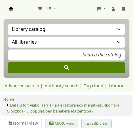
Aranzadi Zientzia Elkartea Liburutegia
Advanced search
Authority search
Tag cloud
Libraries
Home
Details for:
Aiako Harria Parke Naturaleko mehatxaturiko flora
(Gipuzkoa) : I. populazioen banaketa eta zentsoa /
Normal view
MARC view
ISBD view