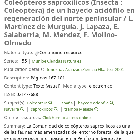
Coleópteros saproxílicos (Insecta :
Coleoptera) de un hayedo acidófilo en
regeneración del norte peninsular /
L.
Martínez de Murguía, J. Lapaza, E.
Salaberria, M. Mendez, F. Molino-
Olmedo
Material type:
Continuing resource
Series:
. 55
|
Munibe Ciencias Naturales
Publication details:
Donostia :
Aranzadi Zientzia Elkartea,
2004
Description:
Páginas 167-181
Content type:
Texto (visual)
Media type:
electrónico
ISSN:
0214-7688
Subject(s):
Coleoptera
España
hayedo acidófilo
Navarra
saproxílicos
trampa Malaise
Online resources:
Click here to access online
Summary:
La Comunidad de coleópteros saproxílicos es una
de las faunas más amenazadas del entorno forestal de la que
se dispone poca información en la Península ibérica. Se