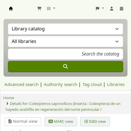
Aranzadi Zientzia Elkartea Liburutegia
Advanced search
Authority search
Tag cloud
Libraries
Home
Details for:
Coleópteros saproxílicos (Insecta : Coleoptera) de un
hayedo acidófilo en regeneración del norte peninsular /
Normal view
MARC view
ISBD view