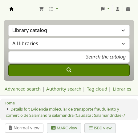
Aranzadi Zientzia Elkartea Liburutegia
Advanced search
Authority search
Tag cloud
Libraries
Home
Details for:
Evidencia molecular de transporte fraudulento y
comercio de Salamandra salamandra (Caudata : Salamandridae) /
Normal view
MARC view
ISBD view