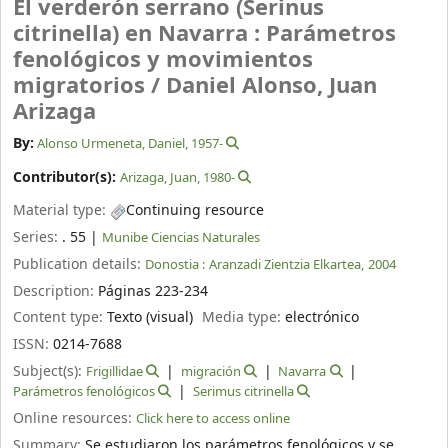
El verderón serrano (Serinus
citrinella) en Navarra : Parámetros
fenológicos y movimientos
migratorios /
Daniel Alonso, Juan
Arizaga
By:
Alonso Urmeneta, Daniel
, 1957-
Contributor(s):
Arizaga, Juan
, 1980-
Material type:
Continuing resource
Series:
. 55
|
Munibe Ciencias Naturales
Publication details:
Donostia :
Aranzadi Zientzia Elkartea,
2004
Description:
Páginas 223-234
Content type:
Texto (visual)
Media type:
electrónico
ISSN:
0214-7688
Subject(s):
Frigillidae
migración
Navarra
Parámetros fenológicos
Serimus citrinella
Online resources:
Click here to access online
Summary:
Se estudiaron los parámetros fenológicos y se