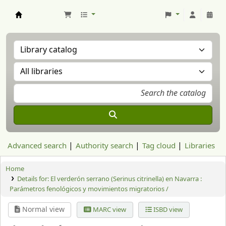
Aranzadi Zientzia Elkartea Liburutegia
Advanced search
Authority search
Tag cloud
Libraries
Home
Details for:
El verderón serrano (Serinus citrinella) en Navarra :
Parámetros fenológicos y movimientos migratorios /
Normal view
MARC view
ISBD view