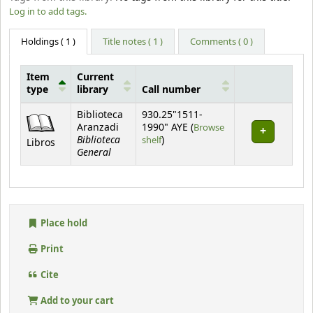
Log in to add tags.
Holdings
( 1 )
Title notes ( 1 )
Comments ( 0 )
Item
Current
type
library
Call number
Holdings
Biblioteca
930.25"1511-
Aranzadi
1990" AYE (
Browse
Biblioteca
(Opens below)
shelf
)
Libros
General
Place hold
Print
Cite
Add to your cart