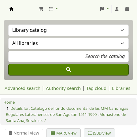
Aranzadi Zientzia Elkartea Liburutegia
Advanced search
Authority search
Tag cloud
Libraries
Home
Details for:
Catálogo del fondo documental de las MM Canónigas
Regulares Lateranenses de San Agustin 1511-1990 : Monasterio de
Santa Ana, Soraluze.../
Normal view
MARC view
ISBD view