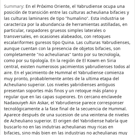
Summary:
En el Próximo Oriente, el Yabrudiense ocupa una
posición de transición entre las culturas acheuliana bifacies y
las culturas laminares de tipo "humalino". Esta industria se
caracteriza por la abundancia de herramientas astilladas, en
particular, raspadores gruesos simples laterales o
transversales, en ocasiones alabeados, con retoques
escalariformes guresos tipo Quina. Las culturas Yabrudienses,
aunque cuentan con la presencia de objetos bifacies, son
completamente "no acheulianas" tanto por su tecnología,
como por su tipología. En la región de El Kowm en Siria
central, existen numerosos yacimientos yabrudienses todos al
aire. En el yacimiento de Hummal el Yabrudiense comienza
muy pronto, probablemente antes de la ultima etapa del
Acheuliano superior. Los niveles yabridienses antiguos
presentan soportes más finos y un retoque más plano y
regular que en las capas supeiores. En cercano enclavede
Nadaouiyeh Aïn Askar, el Yabrudiense parece corresponser
tecnológicamente a la fase final de la secuencia de Hummal.
Aparece después de una sucesion de una veintena de niveles
de Acheuliano superior. El origen del Yabridiense habría que
buscarlo no en las indutrias acheulianas muy ricas en
bifacies, sino más bien en las industrias no acheulianas muy