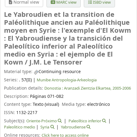
Normal view
MARC view
ISBD view
Le Yabroudien et la transition de
Paléolithique ancien au Paléolithique
moyen en Syrie : l'exemple d'El Kowm
: El Yabroudiense y la transición del
Paleolítico inferior al Paleolítico
medio en Syria : el ejemplo de El
Kown /
J.M. Le Tensorer
Material type:
Continuing resource
Series:
. 57(II)
|
Munibe Antropologia-Arkeologia
Publication details:
Donostia :
Aranzadi Zientzia Elkartea,
2005-2006
Description:
Páginas 071-082
Content type:
Texto (visual)
Media type:
electrónico
ISSN:
1132-2217
Subject(s):
Oriente-Próximo
Paleolítico inferior
Paleolitico medio
Syria
Yabroudiense
Online resources:
Click here to access online