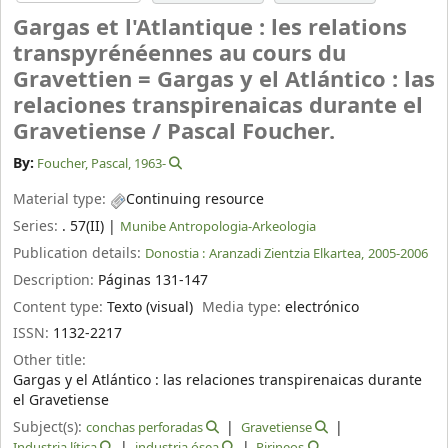
Gargas et l'Atlantique : les relations
transpyrénéennes au cours du
Gravettien = Gargas y el Atlántico : las
relaciones transpirenaicas durante el
Gravetiense /
Pascal Foucher.
By:
Foucher, Pascal
, 1963-
Material type:
Continuing resource
Series:
. 57(II)
|
Munibe Antropologia-Arkeologia
Publication details:
Donostia :
Aranzadi Zientzia Elkartea,
2005-2006
Description:
Páginas 131-147
Content type:
Texto (visual)
Media type:
electrónico
ISSN:
1132-2217
Other title:
Gargas y el Atlántico : las relaciones transpirenaicas durante
el Gravetiense
Subject(s):
conchas perforadas
Gravetiense
Industria lítica
industria ósea
Pirineos