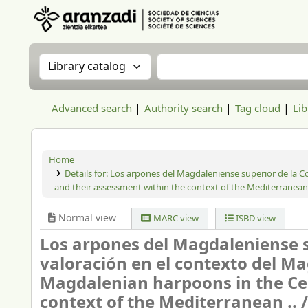
Aranzadi Zientzia Elkartea Liburutegia
Search the catalog by:
Search the catalog
Advanced search
Authority search
Tag cloud
Lib
Home
Details for:
Los arpones del Magdaleniense superior de la C
and their assessment within the context of the Mediterranean .
Normal view
MARC view
ISBD view
Los arpones del Magdaleniense s
valoración en el contexto del M
Magdalenian harpoons in the Ce
context of the Mediterranean .. 