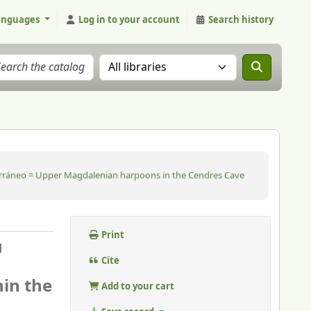
anguages
Log in to your account
Search history
Search the catalog in:
terráneo = Upper Magdalenian harpoons in the Cendres Cave
Print
u
Cite
in the
Add to your cart