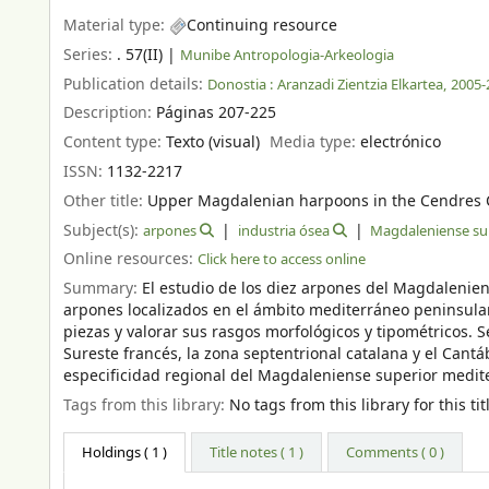
Material type:
Continuing resource
Series:
. 57(II)
|
Munibe Antropologia-Arkeologia
Publication details:
Donostia :
Aranzadi Zientzia Elkartea,
2005-
Description:
Páginas 207-225
Content type:
Texto (visual)
Media type:
electrónico
ISSN:
1132-2217
Other title:
Upper Magdalenian harpoons in the Cendres C
Subject(s):
arpones
industria ósea
Magdaleniense su
Online resources:
Click here to access online
Summary:
El estudio de los diez arpones del Magdalenien
arpones localizados en el ámbito mediterráneo peninsular 
piezas y valorar sus rasgos morfológicos y tipométricos. S
Sureste francés, la zona septentrional catalana y el Cantáb
especificidad regional del Magdaleniense superior medit
Tags from this library:
No tags from this library for this tit
Holdings
( 1 )
Title notes ( 1 )
Comments ( 0 )