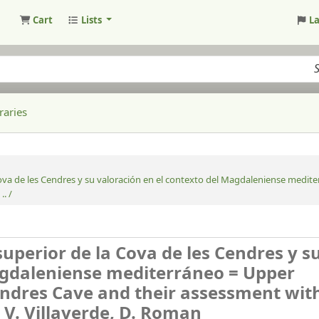
Cart
Lists
L
raries
ova de les Cendres y su valoración en el contexto del Magdaleniense medi
. /
uperior de la Cova de les Cendres y s
agdaleniense mediterráneo = Upper
ndres Cave and their assessment with
/
V. Villaverde, D. Roman