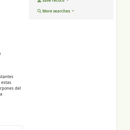
Save record
More searches
n
stantes
 estas
arpones del
la