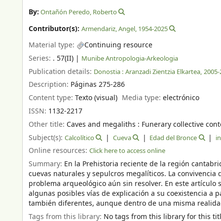
By:
Ontañón Peredo, Roberto
Contributor(s):
Armendariz, Angel
, 1954-2025
Material type:
Continuing resource
Series:
. 57(II)
|
Munibe Antropologia-Arkeologia
Publication details:
Donostia :
Aranzadi Zientzia Elkartea,
2005-
Description:
Páginas 275-286
Content type:
Texto (visual)
Media type:
electrónico
ISSN:
1132-2217
Other title:
Caves and megaliths : Funerary collective cont
Subject(s):
Calcolítico
Cueva
Edad del Bronce
i
Online resources:
Click here to access online
Summary:
En la Prehistoria reciente de la región cantabr
cuevas naturales y sepulcros megalíticos. La convivencia d
problema arqueológico aún sin resolver. En este artículo s
algunas posibles vías de explicación a su coexistencia a pa
también diferentes, aunque dentro de una misma realidad
Tags from this library:
No tags from this library for this tit