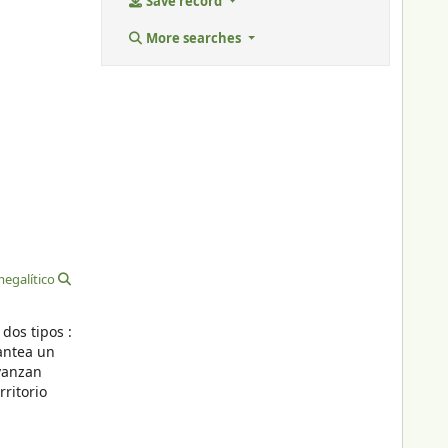
Save record
More searches
megalítico
dos tipos :
lantea un
avanzan
rritorio