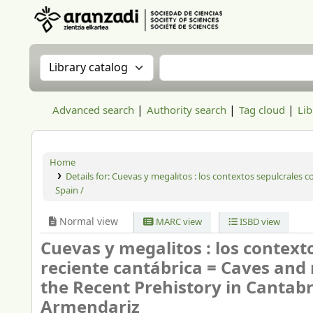
Aranzadi Zientzia Elkartea Liburutegia
Search the catalog by:
Search the catalog
Advanced search
Authority search
Tag cloud
Lib
Home
Details for:
Cuevas y megalitos : los contextos sepulcrales co
Spain /
Normal view
MARC view
ISBD view
Cuevas y megalitos : los contexto
reciente cantábrica = Caves and 
the Recent Prehistory in Cantabr
Armendariz