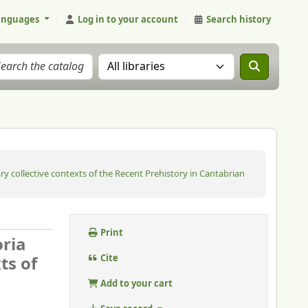
anguages
Log in to your account
Search history
Search the catalog in:
ry collective contexts of the Recent Prehistory in Cantabrian
Print
oria
ts of
Cite
Add to your cart