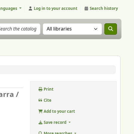
anguages
Log in to your account
Search history
Search the catalog in:
Print
arra /
Cite
Add to your cart
Save record
More searches