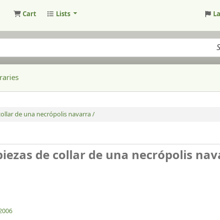
Cart
Lists
L
raries
collar de una necrópolis navarra /
piezas de collar de una necrópolis nav
2006