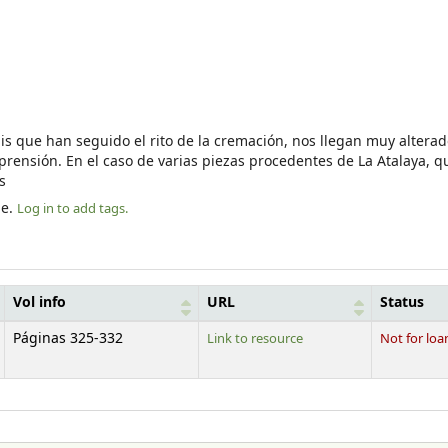
is que han seguido el rito de la cremación, nos llegan muy alterad
rensión. En el caso de varias piezas procedentes de La Atalaya, q
s
le.
Log in to add tags.
Vol info
URL
Status
Páginas 325-332
Link to resource
Not for loa