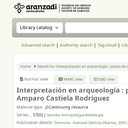
Aranzadi Zientzia Elkartea Liburutegia
Search the catalog by:
Search the catalog
Advanced search
Authority search
Tag cloud
Lib
Home
Details for:
Interpretación en arqueología : piezas de 
Normal view
MARC view
ISBD view
Interpretación en arqueología : 
Amparo Castiela Rodríguez
Material type:
Continuing resource
Series:
. 57(II)
|
Munibe Antropologia-Arkeología
Publication details:
Donostia :
Aranzadi Zientzia Elkartea,
2005-