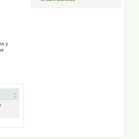
os y
ue
n