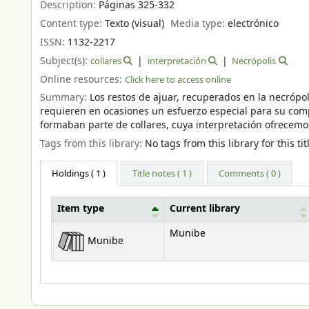
Description:
Páginas 325-332
Content type:
Texto (visual)
Media type:
electrónico
ISSN:
1132-2217
Subject(s):
collares
interpretación
Necrópolis
Online resources:
Click here to access online
Summary:
Los restos de ajuar, recuperados en la necrópol
requieren en ocasiones un esfuerzo especial para su comp
formaban parte de collares, cuya interpretación ofrecemo
Tags from this library:
No tags from this library for this tit
Holdings
( 1 )
Title notes ( 1 )
Comments ( 0 )
Item type
Current library
Holdings
Munibe
Munibe