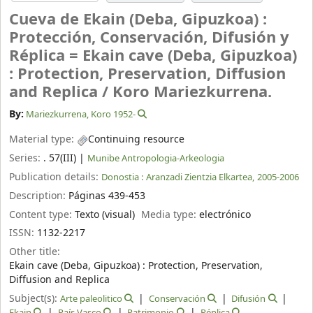
Cueva de Ekain (Deba, Gipuzkoa) :
Protección, Conservación, Difusión y
Réplica = Ekain cave (Deba, Gipuzkoa)
: Protection, Preservation, Diffusion
and Replica /
Koro Mariezkurrena.
By:
Mariezkurrena, Koro 1952-
Material type:
Continuing resource
Series:
. 57(III)
|
Munibe Antropologia-Arkeologia
Publication details:
Donostia :
Aranzadi Zientzia Elkartea,
2005-2006
Description:
Páginas 439-453
Content type:
Texto (visual)
Media type:
electrónico
ISSN:
1132-2217
Other title:
Ekain cave (Deba, Gipuzkoa) : Protection, Preservation,
Diffusion and Replica
Subject(s):
Arte paleolitico
Conservación
Difusión
Ekain
País Vasco
Patrimonio
Réplica