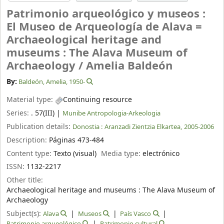
Patrimonio arqueológico y museos :
El Museo de Arqueología de Alava =
Archaeological heritage and
museums : The Alava Museum of
Archaeology /
Amelia Baldeón
By:
Baldeón, Amelia
, 1950-
Material type:
Continuing resource
Series:
. 57(III)
|
Munibe Antropologia-Arkeologia
Publication details:
Donostia :
Aranzadi Zientzia Elkartea,
2005-2006
Description:
Páginas 473-484
Content type:
Texto (visual)
Media type:
electrónico
ISSN:
1132-2217
Other title:
Archaeological heritage and museums : The Alava Museum of
Archaeology
Subject(s):
Alava
Museos
País Vasco
Patrimonio arqueológico
Patrimonio cultural