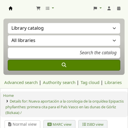
Aranzadi Zientzia Elkartea Liburutegia
Advanced search
Authority search
Tag cloud
Libraries
Home
Details for:
Nueva aportación a la corologia de la orquídea Epipactis
phyllanthes: primera cita para el País Vasco en las dunas de Górliz
(Bizkaia) /
Normal view
MARC view
ISBD view