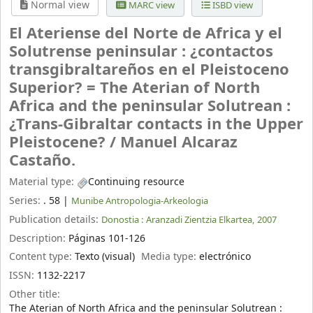
Normal view
MARC view
ISBD view
El Ateriense del Norte de Africa y el
Solutrense peninsular : ¿contactos
transgibraltareños en el Pleistoceno
Superior? = The Aterian of North
Africa and the peninsular Solutrean :
¿Trans-Gibraltar contacts in the Upper
Pleistocene? /
Manuel Alcaraz
Castaño.
Material type:
Continuing resource
Series:
. 58
|
Munibe Antropologia-Arkeologia
Publication details:
Donostia :
Aranzadi Zientzia Elkartea,
2007
Description:
Páginas 101-126
Content type:
Texto (visual)
Media type:
electrónico
ISSN:
1132-2217
Other title:
The Aterian of North Africa and the peninsular Solutrean :