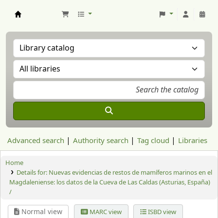
Aranzadi Zientzia Elkartea Liburutegia
Advanced search
Authority search
Tag cloud
Libraries
Home
Details for:
Nuevas evidencias de restos de mamíferos marinos en el
Magdaleniense: los datos de la Cueva de Las Caldas (Asturias, España)
/
Normal view
MARC view
ISBD view