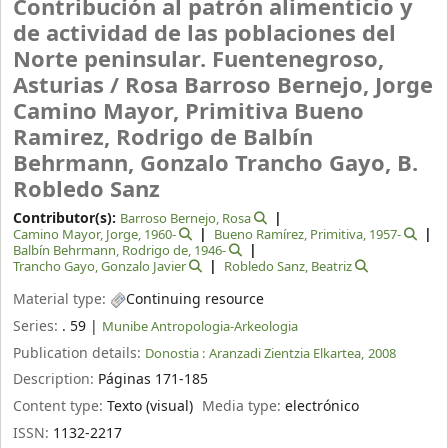
Contribución al patrón alimenticio y
de actividad de las poblaciones del
Norte peninsular. Fuentenegroso,
Asturias /
Rosa Barroso Bernejo, Jorge
Camino Mayor, Primitiva Bueno
Ramirez, Rodrigo de Balbín
Behrmann, Gonzalo Trancho Gayo, B.
Robledo Sanz
Contributor(s):
Barroso Bernejo, Rosa
Camino Mayor, Jorge
, 1960-
Bueno Ramírez, Primitiva
, 1957-
Balbín Behrmann, Rodrigo de
, 1946-
Trancho Gayo, Gonzalo Javier
Robledo Sanz, Beatriz
Material type:
Continuing resource
Series:
. 59
|
Munibe Antropologia-Arkeologia
Publication details:
Donostia :
Aranzadi Zientzia Elkartea,
2008
Description:
Páginas 171-185
Content type:
Texto (visual)
Media type:
electrónico
ISSN:
1132-2217