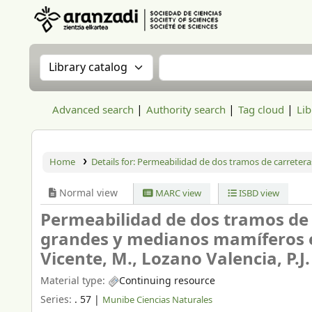
Aranzadi Zientzia Elkartea Liburutegia
Search the catalog by:
Search the catalog
Advanced search
Authority search
Tag cloud
Lib
Home
Details for:
Permeabilidad de dos tramos de carretera
Normal view
MARC view
ISBD view
Permeabilidad de dos tramos de 
grandes y medianos mamíferos e
Vicente, M., Lozano Valencia, P.J.
Material type:
Continuing resource
Series:
. 57
|
Munibe Ciencias Naturales