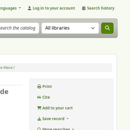
anguages
Log in to your account
Search history
Search the catalog in:
e Alava /
Print
 de
Cite
Add to your cart
Save record
More searches