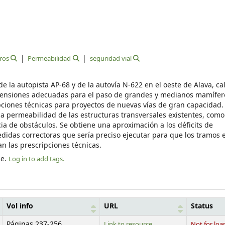
ros
Permeabilidad
seguridad vial
 la autopista AP-68 y de la autovía N-622 en el oeste de Alava, ca
imensiones adecuadas para el paso de grandes y medianos mamífero
iones técnicas para proyectos de nuevas vías de gran capacidad
a permeabilidad de las estructuras transversales existentes, como
ia de obstáculos. Se obtiene una aproximación a los déficits de
edidas correctoras que sería preciso ejecutar para que los tramos 
n las prescripciones técnicas.
le.
Log in to add tags.
Vol info
URL
Status
Páginas 237-256
Link to resource
Not for loa