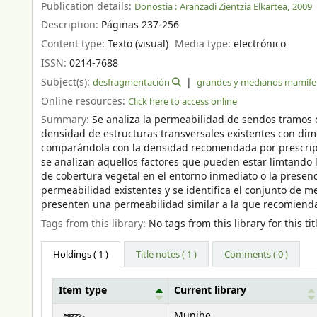
Publication details:
Donostia :
Aranzadi Zientzia Elkartea,
2009
Description:
Páginas 237-256
Content type:
Texto (visual)
Media type:
electrónico
ISSN:
0214-7688
Subject(s):
desfragmentación
grandes y medianos mamífe
Online resources:
Click here to access online
Summary:
Se analiza la permeabilidad de sendos tramos de
densidad de estructuras transversales existentes con d
comparándola con la densidad recomendada por prescripc
se analizan aquellos factores que pueden estar limtando l
de cobertura vegetal en el entorno inmediato o la presenc
permeabilidad existentes y se identifica el conjunto de m
presenten una permeabilidad similar a la que recomienda
Tags from this library:
No tags from this library for this tit
Holdings
( 1 )
Title notes ( 1 )
Comments ( 0 )
Item type
Current library
Holdings
Munibe