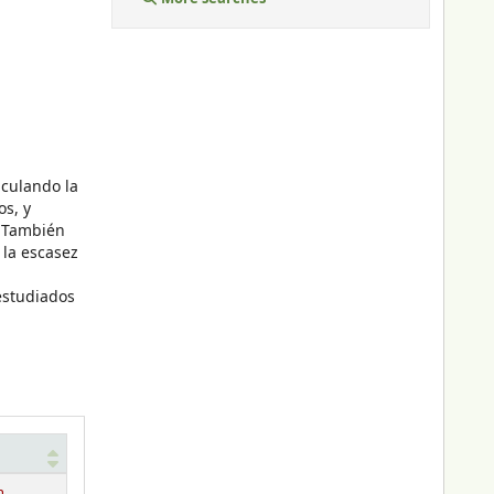
lculando la
s, y
. También
 la escasez
estudiados
n