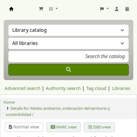
Aranzadi Zientzia Elkartea Liburutegia
Advanced search
Authority search
Tag cloud
Libraries
Home
Details for:
Medio ambiente, ordenación del territorio y
sostenibilidad /
Normal view
MARC view
ISBD view