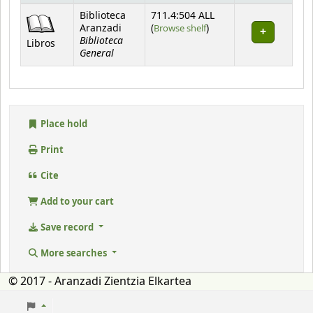
Holdings
Biblioteca
711.4:504 ALL
(Opens below)
Aranzadi
(
Browse shelf
)
Biblioteca
Libros
General
Place hold
Print
Cite
Add to your cart
Save record
More searches
© 2017 - Aranzadi Zientzia Elkartea