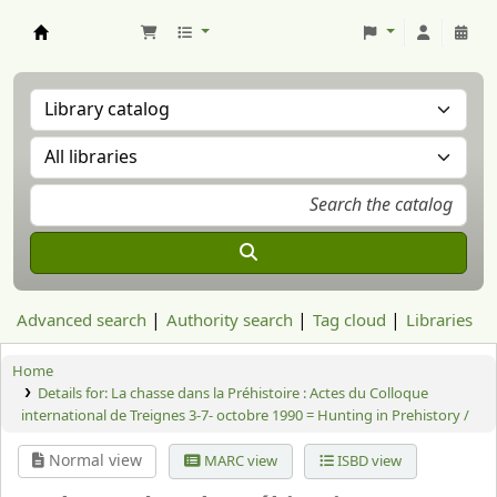
Aranzadi Zientzia Elkartea Liburutegia
Advanced search
Authority search
Tag cloud
Libraries
Home
Details for:
La chasse dans la Préhistoire :
Actes du Colloque
international de Treignes 3-7- octobre 1990 = Hunting in Prehistory /
Normal view
MARC view
ISBD view