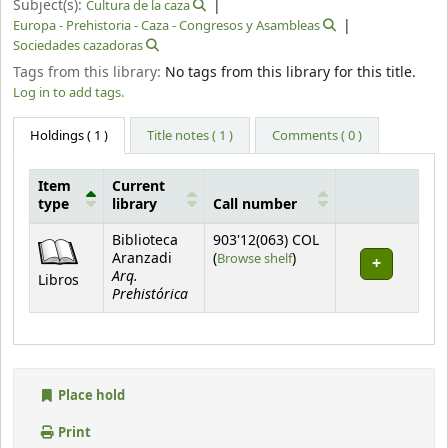
Subject(s):
Cultura de la caza
Europa - Prehistoria - Caza - Congresos y Asambleas
Sociedades cazadoras
Tags from this library:
No tags from this library for this title.
Log in to add tags.
Holdings
( 1 )
Title notes ( 1 )
Comments ( 0 )
Item
Current
type
library
Call number
Holdings
Biblioteca
903'12(063) COL
(Opens below)
Aranzadi
(
Browse shelf
)
Arq.
Libros
Prehistórica
Place hold
Print