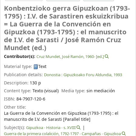
Konbentzioko gerra Gipuzkoan (1793-
1795) : I.V. de Sarastiren eskuizkribua
= La Guerra de la Convención en
Gipuzkoa (1793-1795) : el manuscrito
de I.V. de Sarasti /
José Ramón Cruz
Mundet (ed.)
Contributor(s):
Cruz Mundet, José Ramón
, 1960-
[ed.]
Material type:
Text
Publication details:
Donostia :
Gipuzkoako Foru Aldundia,
1993
Description:
130 p
Content type:
Texto (visual)
Media type:
sin mediación
ISBN:
84-7907-120-6
Other title:
La Guerra de la Convención en Gipuzkoa (1793-1795) : el
manuscrito de I.V. de Sarasti [Parallel title]
Subject(s):
Gipuzkoa - Historia - s. XVIII
Guerra de la primera colalición, 1792-1797 - Campañas - Gipuzkoa