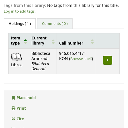
Tags from this library:
No tags from this library for this title.
Log in to add tags.
Holdings
( 1 )
Comments ( 0 )
Item
Current
type
library
Call number
Holdings
Biblioteca
946.015.4"17"
(Opens below)
Aranzadi
KON (
Browse shelf
)
Biblioteca
Libros
General
Place hold
Print
Cite