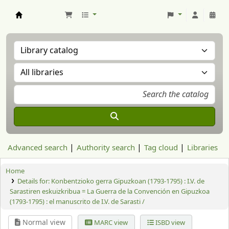
Aranzadi Zientzia Elkartea Liburutegia
Advanced search
Authority search
Tag cloud
Libraries
Home
Details for:
Konbentzioko gerra Gipuzkoan (1793-1795) : I.V. de
Sarastiren eskuizkribua = La Guerra de la Convención en Gipuzkoa
(1793-1795) : el manuscrito de I.V. de Sarasti /
Normal view
MARC view
ISBD view