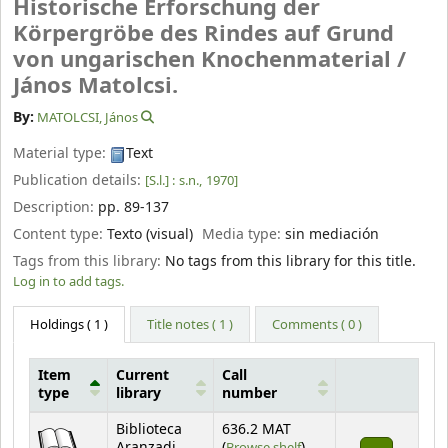
Historische Erforschung der
Körpergröbe des Rindes auf Grund
von ungarischen Knochenmaterial /
János Matolcsi.
By:
MATOLCSI, János
Material type:
Text
Publication details:
[S.l.] :
s.n.,
1970]
Description:
pp. 89-137
Content type:
Texto (visual)
Media type:
sin mediación
Tags from this library:
No tags from this library for this title.
Log in to add tags.
Holdings
( 1 )
Title notes ( 1 )
Comments ( 0 )
Item
Current
Call
type
library
number
Holdings
Biblioteca
636.2 MAT
(Opens below)
Aranzadi
(
Browse shelf
)