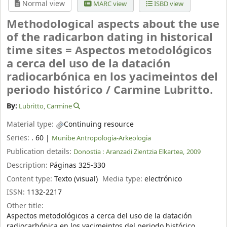
Normal view
MARC view
ISBD view
Methodological aspects about the use
of the radicarbon dating in historical
time sites = Aspectos metodológicos
a cerca del uso de la datación
radiocarbónica en los yacimeintos del
periodo histórico /
Carmine Lubritto.
By:
Lubritto, Carmine
Material type:
Continuing resource
Series:
. 60
|
Munibe Antropologia-Arkeologia
Publication details:
Donostia :
Aranzadi Zientzia Elkartea,
2009
Description:
Páginas 325-330
Content type:
Texto (visual)
Media type:
electrónico
ISSN:
1132-2217
Other title:
Aspectos metodológicos a cerca del uso de la datación
radiocarbónica en los yacimeintos del periodo histórico