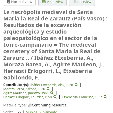
Normal view
MARC view
ISBD view
La necrópolis medieval de Santa
María la Real de Zarautz (País Vasco) :
Resultados de la excavación
arqueológica y estudio
paleopatológico en el sector de la
torre-campanario = The medieval
cemetery of Santa Maria la Real de
Zaraurz .. /
Ibáñez Etxeberria, A.,
Moraza Barea, A., Agirre Mauleon, J.,
Herrasti Erlogorri, L., Etxeberria
Gabilondo, F.
Contributor(s):
Ibáñez Etxeberria, Álex
, 1968-
Moraza Barea, Alfredo
, 1966-
Agirre Mauleon, Juantxo
, 1965-
Herrasti Erlogorri, Lourdes
, 1958-
Etxeberria, Francisco
, 1957-
Material type:
Continuing resource
Series:
. 27
|
Munibe. Suplemento