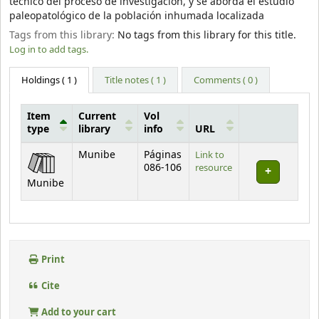
técnico del proceso de investigación, y se aborda el estudio
paleopatológico de la población inhumada localizada
Tags from this library:
No tags from this library for this title.
Log in to add tags.
Holdings
( 1 )
Title notes ( 1 )
Comments ( 0 )
Item
Current
Vol
type
library
info
URL
Holdings
Munibe
Páginas
Link to
086-106
resource
Munibe
Print
Cite
Add to your cart