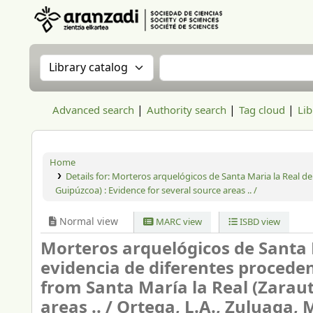
Aranzadi Zientzia Elkartea Liburutegia
Search the catalog by:
Search the catalog
Advanced search
Authority search
Tag cloud
Lib
Home
Details for:
Morteros arquelógicos de Santa Maria la Real de Z
Guipúzcoa) : Evidence for several source areas .. /
Normal view
MARC view
ISBD view
Morteros arquelógicos de Santa M
evidencia de diferentes proceden
from Santa María la Real (Zaraut
areas .. /
Ortega, L.A., Zuluaga, M