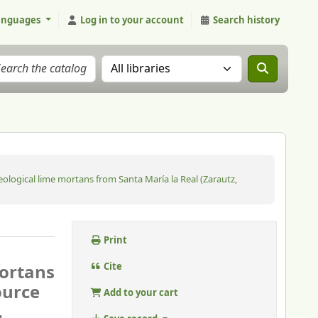
anguages
Log in to your account
Search history
Search the catalog in:
eological lime mortans from Santa María la Real (Zarautz,
Print
mortans
Cite
ource
Add to your cart
.