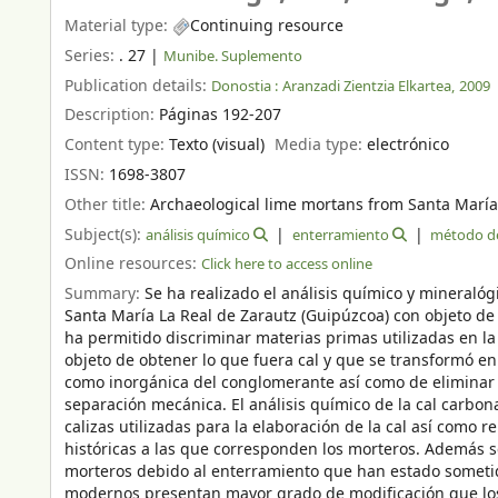
Material type:
Continuing resource
Series:
. 27
|
Munibe. Suplemento
Publication details:
Donostia :
Aranzadi Zientzia Elkartea,
2009
Description:
Páginas 192-207
Content type:
Texto (visual)
Media type:
electrónico
ISSN:
1698-3807
Other title:
Archaeological lime mortans from Santa María l
Subject(s):
análisis químico
enterramiento
método de
Online resources:
Click here to access online
Summary:
Se ha realizado el análisis químico y mineralóg
Santa María La Real de Zarautz (Guipúzcoa) con objeto de 
ha permitido discriminar materias primas utilizadas en la
objeto de obtener lo que fuera cal y que se transformó en
como inorgánica del conglomerante así como de eliminar 
separación mecánica. El análisis químico de la cal carbon
calizas utilizadas para la elaboración de la cal así como 
históricas a las que corresponden los morteros. Además s
morteros debido al enterramiento que han estado sometid
modernos presentan mayor grado de modificación que lo