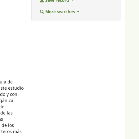
Save record
More searches
quia de
Este estudio
ado y con
rgánica
de
 de las
as
 de los
orteros más