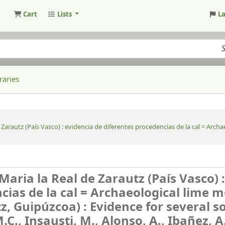
Cart
Lists
L
raries
arautz (País Vasco) : evidencia de diferentes procedencias de la cal = Archa
aria la Real de Zarautz (País Vasco) :
cias de la cal = Archaeological lime 
z, Guipúzcoa) : Evidence for several s
.C., Insausti, M., Alonso, A., Ibañez, A