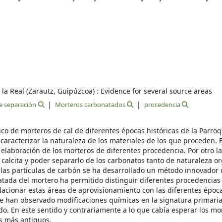
a Real (Zarautz, Guipúzcoa) : Evidence for several source areas
 separación
Morteros carbonatados
procedencia
ico de morteros de cal de diferentes épocas históricas de la Parro
caracterizar la naturaleza de los materiales de los que proceden. 
 elaboración de los morteros de diferentes procedencia. Por otro l
 calcita y poder separarlo de los carbonatos tanto de naturaleza o
las partículas de carbón se ha desarrollado un método innovador 
atada del mortero ha permitido distinguir diferentes procedencias
relacionar estas áreas de aprovisionamiento con las diferentes époc
e han observado modificaciones químicas en la signatura primaria
o. En este sentido y contrariamente a lo que cabía esperar los m
s más antiguos.