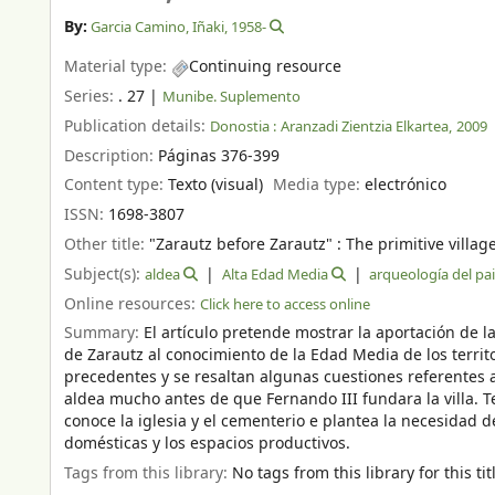
By:
Garcia Camino, Iñaki
, 1958-
Material type:
Continuing resource
Series:
. 27
|
Munibe. Suplemento
Publication details:
Donostia :
Aranzadi Zientzia Elkartea,
2009
Description:
Páginas 376-399
Content type:
Texto (visual)
Media type:
electrónico
ISSN:
1698-3807
Other title:
"Zarautz before Zarautz" : The primitive villag
Subject(s):
aldea
Alta Edad Media
arqueología del pai
Online resources:
Click here to access online
Summary:
El artículo pretende mostrar la aportación de l
de Zarautz al conocimiento de la Edad Media de los territo
precedentes y se resaltan algunas cuestiones referentes a
aldea mucho antes de que Fernando III fundara la villa.
conoce la iglesia y el cementerio e plantea la necesidad de
domésticas y los espacios productivos.
Tags from this library:
No tags from this library for this tit