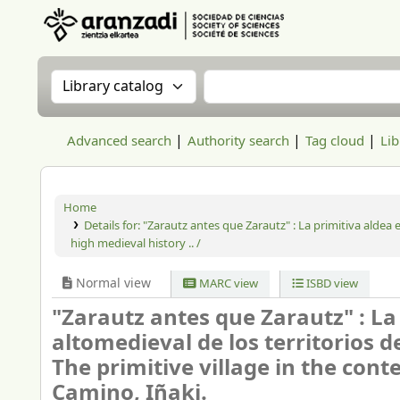
Aranzadi Zientzia Elkartea Liburutegia
Search the catalog by:
Search the catalog
Advanced search
Authority search
Tag cloud
Lib
Home
Details for:
"Zarautz antes que Zarautz" : La primitiva aldea en
high medieval history .. /
Normal view
MARC view
ISBD view
"Zarautz antes que Zarautz" : La 
altomedieval de los territorios de
The primitive village in the conte
Camino, Iñaki.