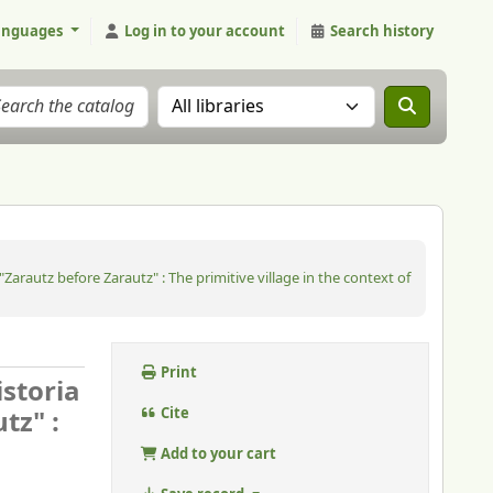
anguages
Log in to your account
Search history
Search the catalog in:
 "Zarautz before Zarautz" : The primitive village in the context of
Print
istoria
tz" :
Cite
Add to your cart