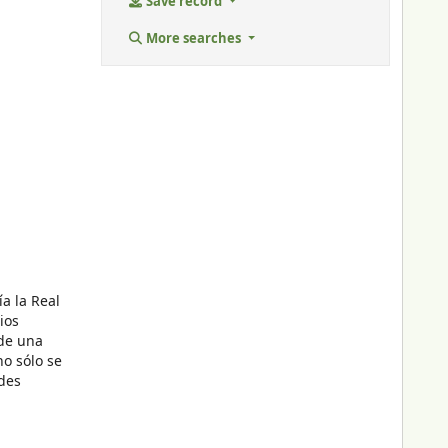
Save record
More searches
a la Real
ios
 de una
o sólo se
ades