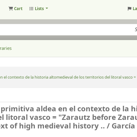
Cart
Lists
L
raries
 el contexto de la historia altomedieval de los territorios del litoral vasco =
primitiva aldea en el contexto de la h
l litoral vasco = "Zarautz before Zarau
xt of high medieval history .. /
García