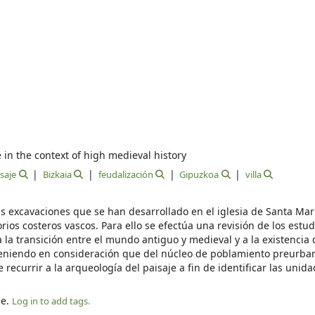
e in the context of high medieval history
saje
Bizkaia
feudalización
Gipuzkoa
villa
as excavaciones que se han desarrollado en el iglesia de Santa Marí
rios costeros vascos. Para ello se efectúa una revisión de los estud
 la transición entre el mundo antiguo y medieval y a la existencia
 Teniendo en consideración que del núcleo de poblamiento preurban
 recurrir a la arqueología del paisaje a fin de identificar las unid
le.
Log in to add tags.